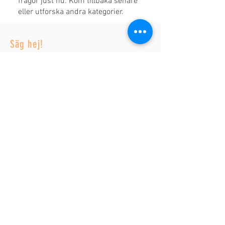
frågor just nu. Kom tillbaka senare
eller utforska andra kategorier.
Säg hej!
Reza
+46 70 064 57 14
Laleh
+46 70 098 38 31
Email:
hej@rezax.se
Adress
Kungsängsbryggan 8
184 53 Åkersberga
Öppettider
Alla dagar kl 10-19
Tjänster
Herrklippning
Damklippning