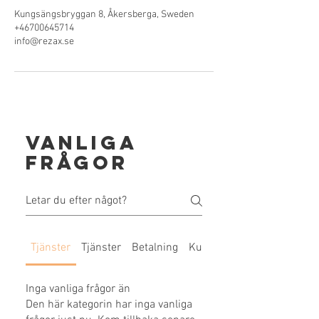
Kungsängsbryggan 8, Åkersberga, Sweden
+46700645714
info@rezax.se
Vanliga
frågor
Tjänster
Tjänster
Betalning
Kundupplevelse
Inga vanliga frågor än
Den här kategorin har inga vanliga