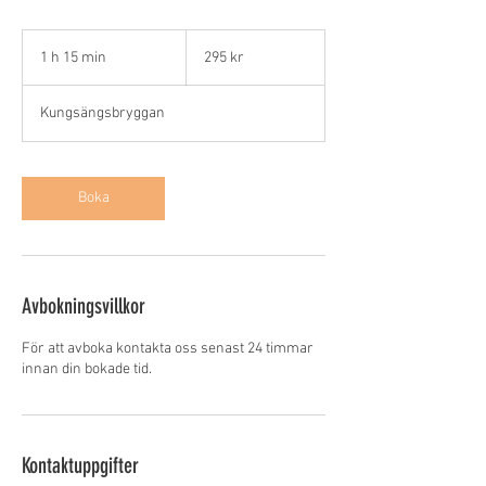
295
svenska
1 h 15 min
1
295 kr
kronor
1
5
Kungsängsbryggan
m
i
n
Boka
Avbokningsvillkor
För att avboka kontakta oss senast 24 timmar
innan din bokade tid.
Kontaktuppgifter