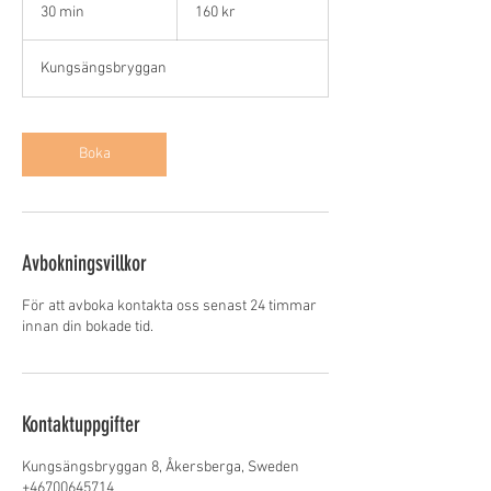
svenska
30 min
3
160 kr
kronor
0
m
Kungsängsbryggan
i
n
Boka
Avbokningsvillkor
För att avboka kontakta oss senast 24 timmar
innan din bokade tid.
Kontaktuppgifter
Kungsängsbryggan 8, Åkersberga, Sweden
+46700645714