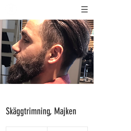
REZAX
Skäggtrimning, Majken
160