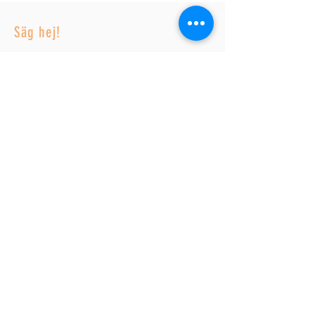
Säg hej!
Reza
+46 70 064 57 14
Laleh
+46 70 098 38 31
Email:
hej@rezax.se
Adress
Kungsängsbryggan 8
184 53 Åkersberga
Öppettider
Alla dagar kl 10-19
Tjänster
Herrklippning
Damklippning
Pensionärsklippning
Skin fade