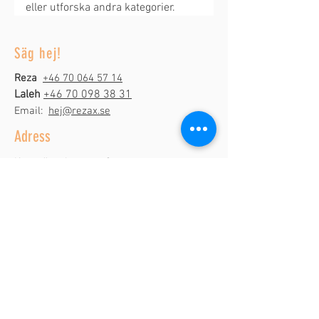
eller utforska andra kategorier.
Säg hej!
Reza
+46 70 064 57 14
Laleh
+46 70 098 38 31
Email:
hej@rezax.se
Adress
Kungsängsbryggan 8
184 53 Åkersberga
Öppettider
Alla dagar kl 10-19
Tjänster
Herrklippning
Damklippning
Pensionärsklippning