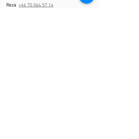
Reza
+46 70 064 57 14
Laleh
+46 70 098 38 31
Email:
hej@rezax.se
Adress
Kungsängsbryggan 8
184 53 Åkersberga
Öppettider
Alla dagar kl 10-19
Tjänster
Herrklippning
Damklippning
Pensionärsklippning
Skin fade
Taper fade
Barnklippnming
Skäggtrimning