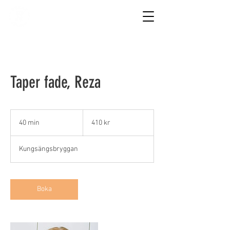
REZAX
Taper fade, Reza
410
svenska
40 min
4
410 kr
kronor
0
m
Kungsängsbryggan
i
n
Boka